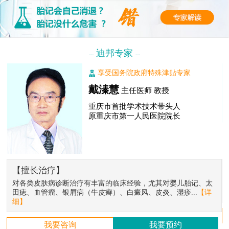
迪邦专家
---
---
享受国务院政府特殊津贴专家
戴溱慧
主任医师 教授
重庆市首批学术技术带头人
原重庆市第一人民医院院长
【擅长治疗】
对各类皮肤病诊断治疗有丰富的临床经验，尤其对婴儿胎记、太
田痣、血管瘤、银屑病（牛皮癣）、白癜风、皮炎、湿疹...
【详
细】
我要咨询
我要预约