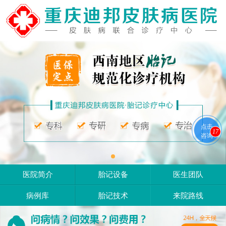
点击
17
咨询
医院简介
胎记设备
医生团队
病例库
胎记技术
来院路线