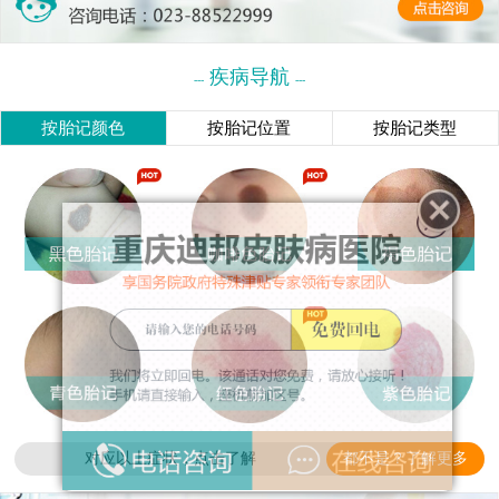
疾病导航
---
---
按胎记颜色
按胎记位置
按胎记类型
对应以上症状，点击了解
都不是？了解更多