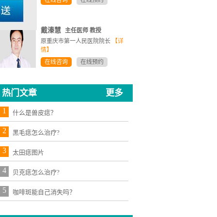
在线咨询
在线预约
戴溱慧
主任医师 教授
原重庆市第一人民医院院长
【详
情】
在线咨询
在线预约
热门文章
更多
1
什么是兽皮痣？
2
黑毛痣怎么治疗?
3
太田痣图片
4
贝克痣怎么治疗?
5
咖啡斑能自己消失吗？