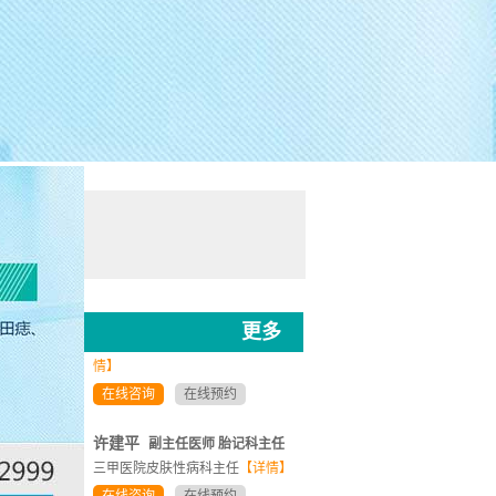
许建平
副主任医师 胎记科主任
型胎记
三甲医院皮肤性病科主任
【详情】
在线咨询
在线预约
戴溱慧
主任医师 教授
迪邦医生
更多
原重庆市第一人民医院院长
【详
情】
在线咨询
在线预约
许建平
副主任医师 胎记科主任
三甲医院皮肤性病科主任
【详情】