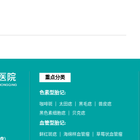
重点分类
色素型胎记:
咖啡斑
太田痣
黑毛痣
兽皮痣
黑色素细胞痣
贝克痣
血管型胎记:
鲜红斑痣
海绵样血管瘤
草莓状血管瘤
盘）