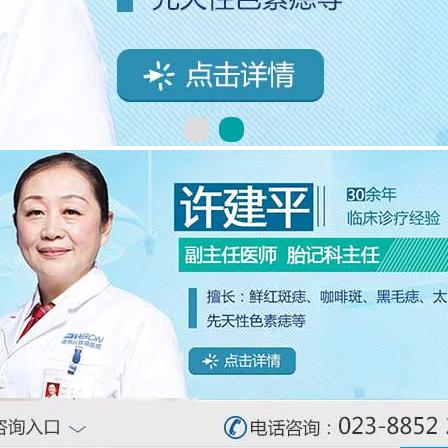
斑
太田痣
黑毛痣
兽皮痣
黑色素细胞痣
贝克痣
其他色素
斑痣
海绵样血管瘤
草莓状血管瘤
其他血管型胎记
记的形成有多种因素，今天我们就来详细了解一下！
【详情】