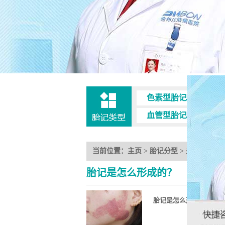
色素型胎记
咖啡
血管型胎记
鲜红
当前位置：
主页
>
胎记分型
>
关于胎记
>
胎记是怎么形成的？
胎记是怎么形成的？胎