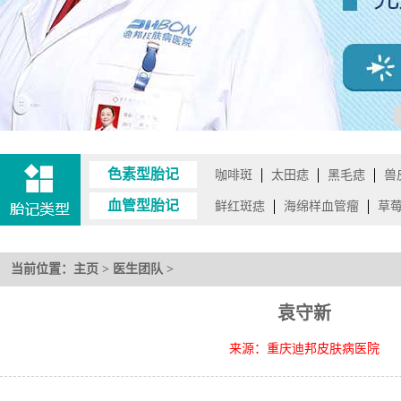
色素型胎记
咖啡斑
太田痣
黑毛痣
兽
血管型胎记
鲜红斑痣
海绵样血管瘤
草
当前位置：
主页
>
医生团队
>
袁守新
来源：重庆迪邦皮肤病医院