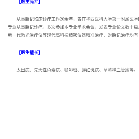
【医生简介】
从事胎记临床诊疗工作20余年，曾在华西医科大学第一附属医学
专业从事胎记诊疗。多次参加本专业学术会议，发表专业论文数十篇
新一代激光治疗仪等现代高科技精密仪器精准治疗，对胎记治疗均有
【医生擅长】
太田痣、先天性色素痣、咖啡斑、鲜红斑痣、草莓样血管瘤等。