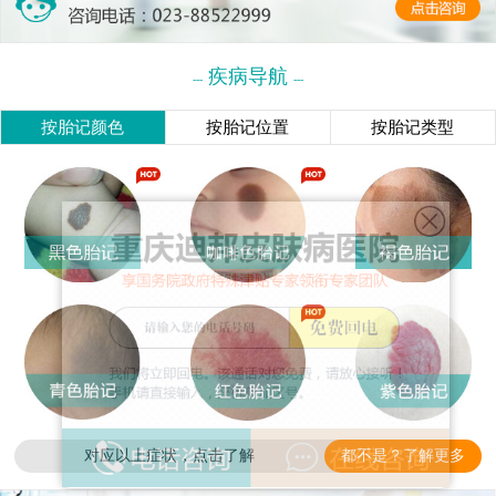
疾病导航
---
---
按胎记颜色
按胎记位置
按胎记类型
对应以上症状，点击了解
都不是？了解更多