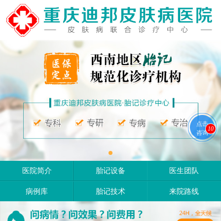
点击
10
咨询
医院简介
胎记设备
医生团队
病例库
胎记技术
来院路线