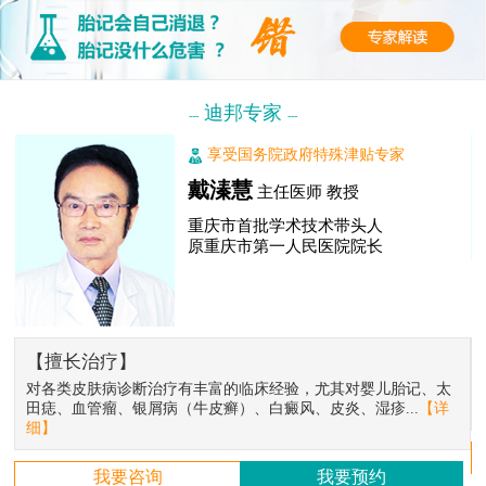
迪邦专家
---
---
享受国务院政府特殊津贴专家
戴溱慧
主任医师 教授
重庆市首批学术技术带头人
原重庆市第一人民医院院长
【擅长治疗】
对各类皮肤病诊断治疗有丰富的临床经验，尤其对婴儿胎记、太
田痣、血管瘤、银屑病（牛皮癣）、白癜风、皮炎、湿疹...
【详
细】
我要咨询
我要预约