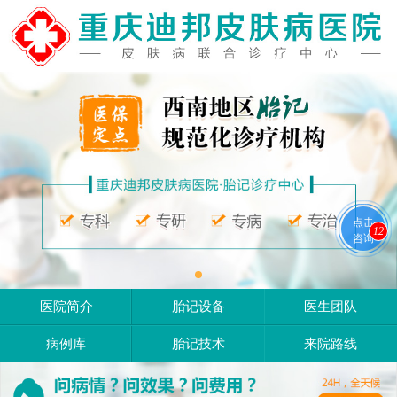
点击
12
咨询
医院简介
胎记设备
医生团队
病例库
胎记技术
来院路线