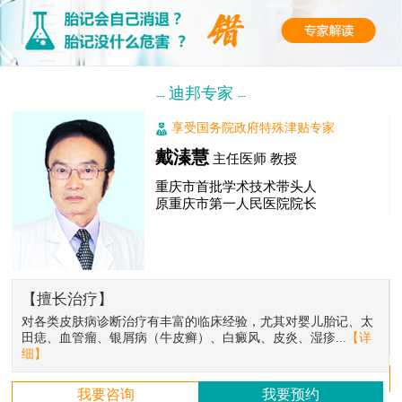
迪邦专家
---
---
享受国务院政府特殊津贴专家
戴溱慧
主任医师 教授
重庆市首批学术技术带头人
原重庆市第一人民医院院长
【擅长治疗】
对各类皮肤病诊断治疗有丰富的临床经验，尤其对婴儿胎记、太
田痣、血管瘤、银屑病（牛皮癣）、白癜风、皮炎、湿疹...
【详
细】
我要咨询
我要预约