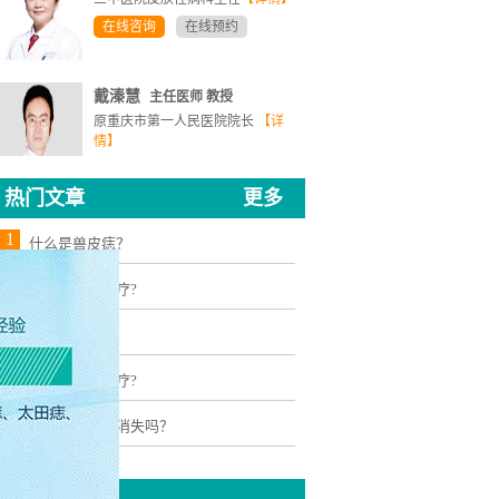
在线咨询
在线预约
戴溱慧
主任医师 教授
原重庆市第一人民医院院长
【详
情】
在线咨询
在线预约
热门文章
更多
1
什么是兽皮痣？
2
黑毛痣怎么治疗?
3
太田痣图片
4
贝克痣怎么治疗?
5
咖啡斑能自己消失吗？