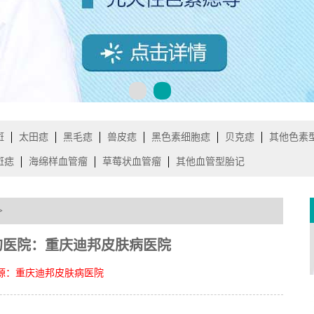
斑
太田痣
黑毛痣
兽皮痣
黑色素细胞痣
贝克痣
其他色素
斑痣
海绵样血管瘤
草莓状血管瘤
其他血管型胎记
>
的医院：重庆迪邦皮肤病医院
源：重庆迪邦皮肤病医院