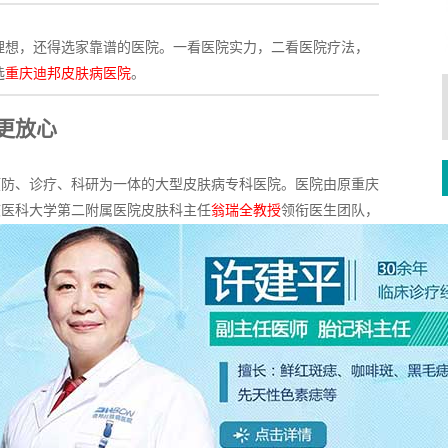
理想，还得选家靠谱的医院。一看医院实力，二看医院疗法，
选
重庆迪邦皮肤病医院
。
更放心
预防、诊疗、科研为一体的大型皮肤病专科医院。医院由原重庆
庆医科大学第二附属医院皮肤科主任
翁瑞全教授
领衔医生团队，
入大批先进诊疗设备，
仅用于血管瘤的专用设备就多达4型，分
同肤质的血管瘤治疗
;同时，医院注重技术交流，经常派出医师
术，时刻保障迪邦的技术水平长居行业前沿。由资深专家、先进
病医院是值得您放心托付的选择。
医院相比有哪些优势?
→点击获取
←