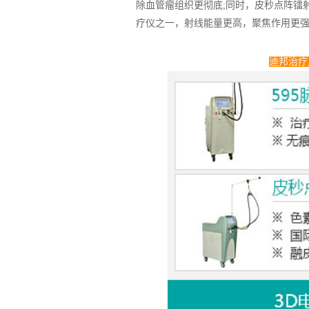
除血管瘤组织更彻底;同时，皮秒点阵镭
疗仪之一，射线能量更高，聚焦作用更
迪邦治疗