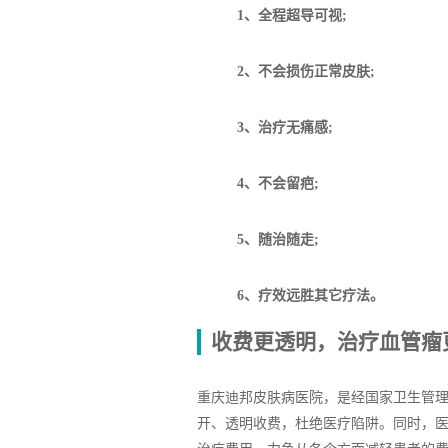
1、全程超导可视;
2、不会损伤正常皮肤;
3、治疗无痛感;
4、不会留疤;
5、随治随走;
6、疗效远胜其它疗法。
收费更透明，治疗血管瘤
重庆迪邦皮肤病医院，是经国家卫生管
开、透明收费，杜绝医疗陷阱。同时，