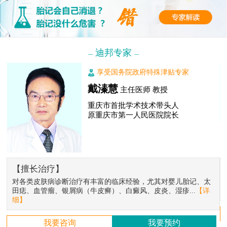
迪邦专家
---
---
享受国务院政府特殊津贴专家
戴溱慧
主任医师 教授
重庆市首批学术技术带头人
原重庆市第一人民医院院长
【擅长治疗】
对各类皮肤病诊断治疗有丰富的临床经验，尤其对婴儿胎记、太
田痣、血管瘤、银屑病（牛皮癣）、白癜风、皮炎、湿疹...
【详
细】
我要咨询
我要预约