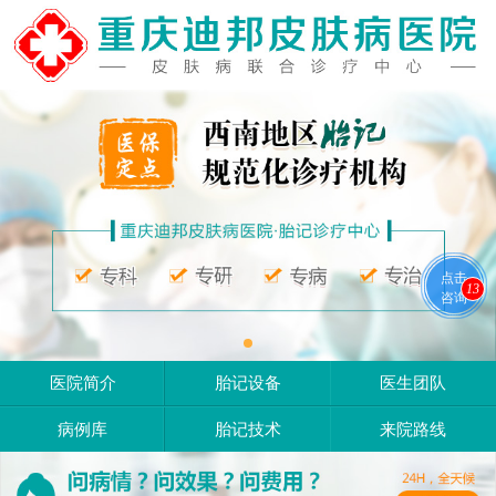
点击
13
咨询
医院简介
胎记设备
医生团队
病例库
胎记技术
来院路线