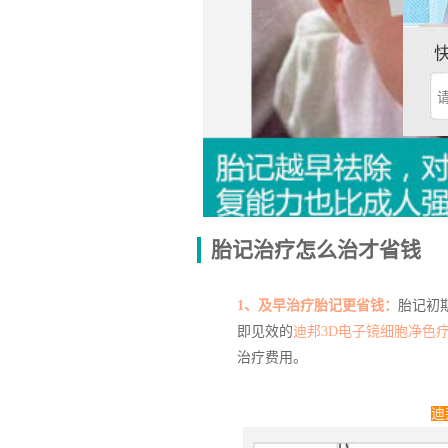
胎记治疗怎么治才省钱
1、及早治疗胎记更省钱：
胎记初
即见效的
迪邦3D电子镜细胞净色
治疗费用。
迪