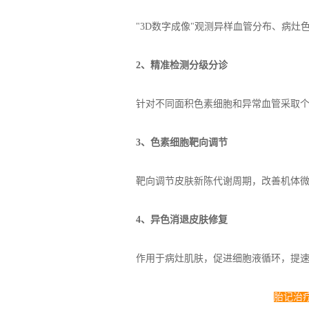
"3D数字成像"观测异样血管分布、病灶
2、精准检测分级分诊
针对不同面积色素细胞和异常血管采取
3、色素细胞靶向调节
靶向调节皮肤新陈代谢周期，改善机体
4、异色消退皮肤修复
作用于病灶肌肤，促进细胞液循环，提
胎记治