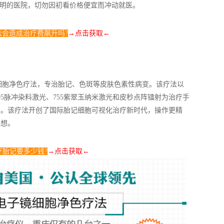
明的医院，切勿因初看价格便宜而冲动就医。
法会造成治疗费飙升吗?
→点击获取
←
细胞净色疗法，专治胎记、色斑等皮肤色素性病变。该疗法以
5脉冲染料激光、755紫翠玉纳米激光和皮秒点阵镭射为治疗手
织。该疗法开创了国际胎记细胞可视化治疗新时代，操作更精
理想。
疗胎记要多少钱?
→点击获取
←