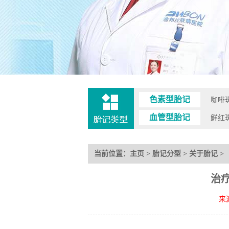
色素型胎记
咖啡
血管型胎记
鲜红
当前位置：
主页
>
胎记分型
>
关于胎记
治
来