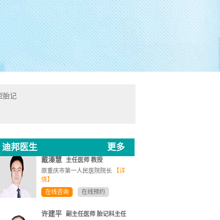
许建平
副主任医师 胎记科主任
型胎记
三甲医院皮肤性病科主任
【详情】
在线咨询
在线预约
迪邦医生
更多
戴溱慧
主任医师 教授
原重庆市第一人民医院院长
【详
情】
在线咨询
在线预约
许建平
副主任医师 胎记科主任
三甲医院皮肤性病科主任
【详情】