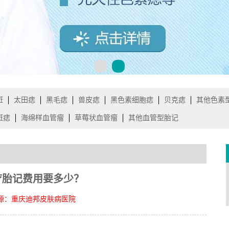
斑
太田痣
黑毛痣
兽皮痣
黑色素细胞痣
贝克痣
其他色素
斑痣
海绵样血管瘤
草莓状血管瘤
其他血管型胎记
>
疗胎记费用要多少？
源：重庆迪邦皮肤病医院