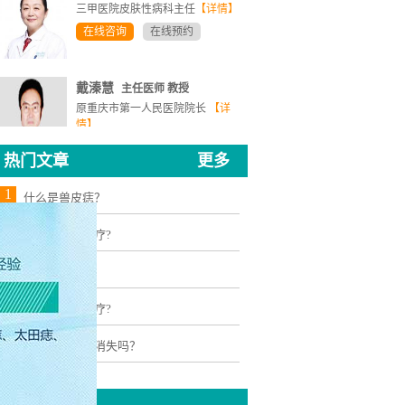
在线咨询
在线预约
戴溱慧
主任医师 教授
原重庆市第一人民医院院长
【详
情】
在线咨询
在线预约
热门文章
更多
1
什么是兽皮痣？
2
黑毛痣怎么治疗?
3
太田痣图片
4
贝克痣怎么治疗?
5
咖啡斑能自己消失吗？