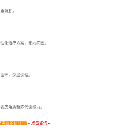
色素沉积。
个性化治疗方案，靶向病因。
微循环，深层调理。
速表皮角质新陈代谢能力。
疗需要多长时间?
→点击咨询
←