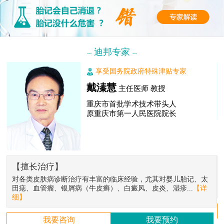
迪邦专家
---
---
享受国务院政府特殊津贴专家
戴溱慧
主任医师 教授
重庆市首批学术技术带头人
原重庆市第一人民医院院长
【擅长治疗】
对各类皮肤病诊断治疗有丰富的临床经验，尤其对婴儿胎记、太
田痣、血管瘤、银屑病（牛皮癣）、白癜风、皮炎、湿疹...
【详
细】
我要咨询
我要预约