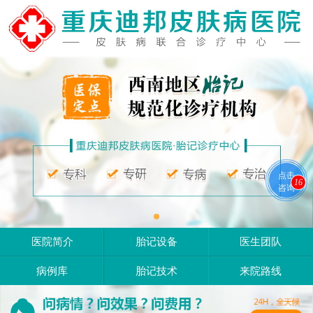
点击
16
咨询
医院简介
胎记设备
医生团队
病例库
胎记技术
来院路线