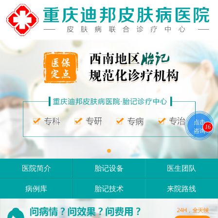
点击
16
咨询
医院简介
胎记设备
医生团队
病例库
胎记技术
来院路线