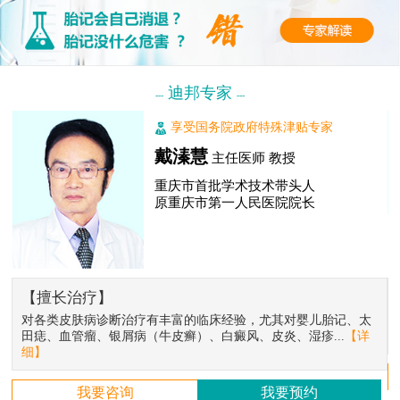
迪邦专家
---
---
享受国务院政府特殊津贴专家
戴溱慧
主任医师 教授
重庆市首批学术技术带头人
原重庆市第一人民医院院长
【擅长治疗】
对各类皮肤病诊断治疗有丰富的临床经验，尤其对婴儿胎记、太
田痣、血管瘤、银屑病（牛皮癣）、白癜风、皮炎、湿疹...
【详
细】
我要咨询
我要预约