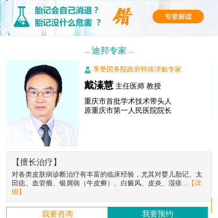
迪邦专家
---
---
享受国务院政府特殊津贴专家
戴溱慧
主任医师 教授
重庆市首批学术技术带头人
原重庆市第一人民医院院长
【擅长治疗】
对各类皮肤病诊断治疗有丰富的临床经验，尤其对婴儿胎记、太
田痣、血管瘤、银屑病（牛皮癣）、白癜风、皮炎、湿疹...
【详
细】
我要咨询
我要预约