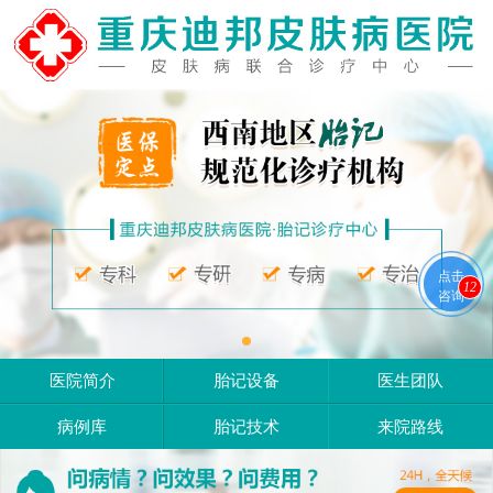
点击
12
咨询
医院简介
胎记设备
医生团队
病例库
胎记技术
来院路线