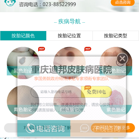
疾病导航
---
---
按胎记颜色
按胎记位置
按胎记类型
对应以上症状，点击了解
都不是？了解更多