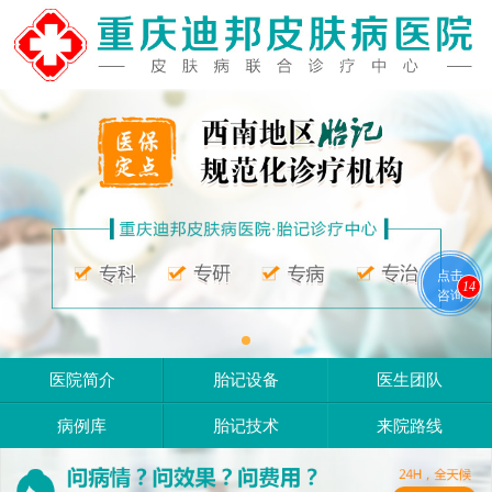
点击
14
咨询
医院简介
胎记设备
医生团队
病例库
胎记技术
来院路线