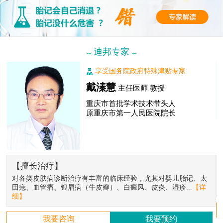
迪邦专家
---
---
享受国务院政府特殊津贴专家
戴溱慧
主任医师 教授
重庆市首批学术技术带头人
原重庆市第一人民医院院长
【擅长治疗】
对各类皮肤病诊断治疗有丰富的临床经验，尤其对婴儿胎记、太
田痣、血管瘤、银屑病（牛皮癣）、白癜风、皮炎、湿疹...
【详
细】
我要咨询
我要预约