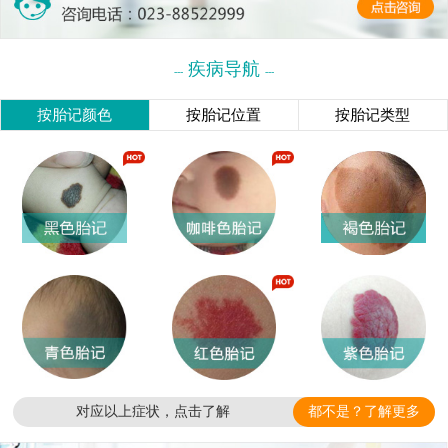
疾病导航
---
---
按胎记颜色
按胎记位置
按胎记类型
对应以上症状，点击了解
都不是？了解更多